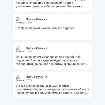
покупать справки о бесплодии или вовсе
умышленно делаться бесплодными. Это нужно
чтобы сказать, что так и так: "У меня...
Лилия Лунина
Рейтинг: 1 619
Во! Даже патриот сказал, что это перебор.
Лилия Лунина
Рейтинг: 1 619
Санкции припекут и Россия на всё пойдёт, всё
подпишет. А если и дальше будет играться в
суверенитет, то пойдёт под Китай. В принципе она
итак становится колонией Пекина....
Лилия Лунина
Рейтинг: 1 619
Угроза вполне реальна. В США и Китае
программистов, тестировщиков заставляют обучать
нейронку все м своим приёмам в работе. Как только
обучение закончено специалистов...