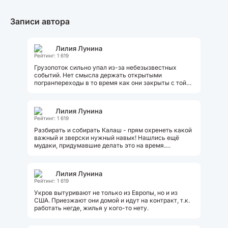
Записи автора
Лилия Лунина
Рейтинг: 1 619
Грузопоток сильно упал из-за небезызвестных
событий. Нет смысла держать открытыми
погранпереходы в то время как они закрыты с той
стороны. Возить что-то втихаря есть...
Лилия Лунина
Рейтинг: 1 619
Разбирать и собирать Калаш - прям охренеть какой
важный и зверски нужный навык! Нашлись ещё
мудаки, придумавшие делать это на время.
Калашниковы давно пора бы уже снять...
Лилия Лунина
Рейтинг: 1 619
Укров вытуривают не только из Европы, но и из
США. Приезжают они домой и идут на контракт, т.к.
работать негде, жилья у кого-то нету.