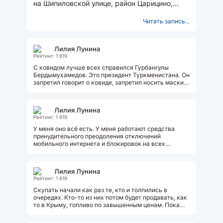
на Шипиловской улице, район Царицино,
Южный административный округ...
Читать запись...
Лилия Лунина
Рейтинг: 1 619
С ковидом лучше всех справился Гурбангулы
Бердымухамедов. Это президент Туркменистана. Он
запретил говорит о ковиде, запретил носить маски,
запретил все эти ограничения....
Лилия Лунина
Рейтинг: 1 619
У меня оно всё есть. У меня работают средства
принудительного преодоления отключений
мобильного интернета и блокировок на всех
девайсах. Стоят лицензии недёшево, но...
Лилия Лунина
Рейтинг: 1 619
Скупать начали как раз те, кто и толпились в
очередях. Кто-то из них потом будет продавать, как
то в Крыму, топливо по завышенным ценам. Пока
одни думают скупить, чтобы...