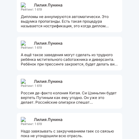
Лилия Лунина
Рейтинг: 1 619
Дипломы не аннулируются автоматически. Это
выдумка пропаганды. Есть такая процедура
называется нострификация, это когда диплом
переводится на язык страны и подтверждается...
Лилия Лунина
Рейтинг: 1 619
А ещё такое заведения могут сделать из трудного
ребёнка мстительного саботажника и диверсанта.
Ребёнок при прессинге закроется, будет делать вид,
что всё он понял и...
Лилия Лунина
Рейтинг: 1 619
Россия де-факто колония Китая. Си Цзиньпин будет
вертеть Путиным как ему угодно. Он уже это
делает. Российские олигархи спешат
познакомиться с китайскими олигархами....
Лилия Лунина
Рейтинг: 1 619
Надо завязывать с закручиванием гаек со связью
пока не угондошили всю отрасль.