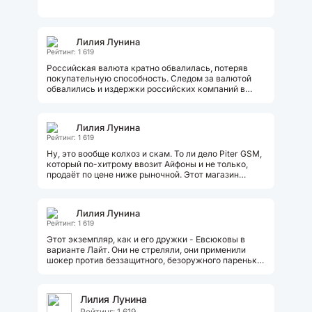
Лилия Лунина
Рейтинг: 1 619
Российская валюта кратно обвалилась, потеряв
покупательную способность. Следом за валютой
обвалились и издержки российских компаний в
глазах европейских потребителей....
Лилия Лунина
Рейтинг: 1 619
Ну, это вообще колхоз и скам. То ли дело Piter GSM,
который по-хитрому ввозит Айфоны и не только,
продаёт по цене ниже рыночной. Этот магазин
любят петербуржцы и гости...
Лилия Лунина
Рейтинг: 1 619
Этот экземпляр, как и его дружки - Евсюковы в
варианте Лайт. Они не стреляли, они применили
шокер против беззащитного, безоружного паренька,
который всего лишь безобидно...
Лилия Лунина
Рейтинг: 1 619