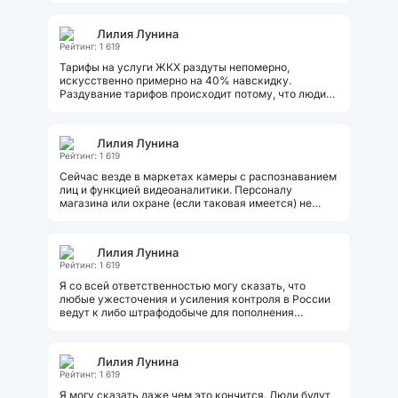
Лилия Лунина
Рейтинг: 1 619
Тарифы на услуги ЖКХ раздуты непомерно,
искусственно примерно на 40% навскидку.
Раздувание тарифов происходит потому, что люди
не платят некоторые. Но! Чем боьше тарифы...
Лилия Лунина
Рейтинг: 1 619
Сейчас везде в маркетах камеры с распознаванием
лиц и функцией видеоаналитики. Персоналу
магазина или охране (если таковая имеется) не
обязательно помнить в лицо всех...
Лилия Лунина
Рейтинг: 1 619
Я со всей ответственностью могу сказать, что
любые ужесточения и усиления контроля в России
ведут к либо штрафодобыче для пополнения
бюджетов, либо к взяткам для пополнения...
Лилия Лунина
Рейтинг: 1 619
Я могу сказать даже чем это кончится. Люди будут