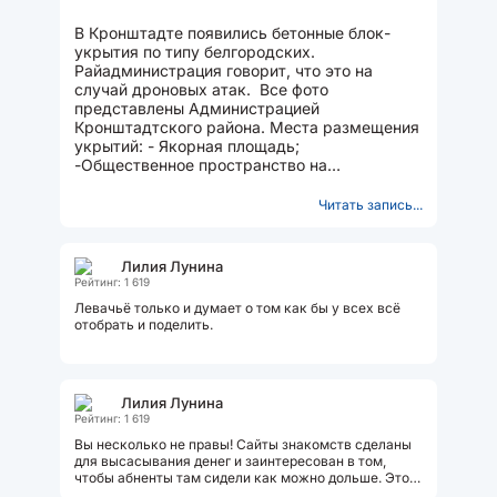
В Кронштадте появились бетонные блок-
укрытия по типу белгородских.
Райадминистрация говорит, что это на
случай дроновых атак. Все фото
представлены Администрацией
Кронштадтского района. Места размещения
укрытий: - Якорная площадь;
-Общественное пространство на
Кронштадтском шоссе 5/9 в 16-м
микрорайоне; - улица Зосимова, 8...
Читать запись...
Лилия Лунина
Рейтинг: 1 619
Левачьё только и думает о том как бы у всех всё
отобрать и поделить.
Лилия Лунина
Рейтинг: 1 619
Вы несколько не правы! Сайты знакомств сделаны
для высасывания денег и заинтересован в том,
чтобы абненты там сидели как можно дольше. Это
их бизнес-модель.