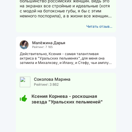
большинство российских женщин. Ведь это
на экранах все стройные и идеальные (хотя
с модой на ботоксные губы, я бы с этим
немного поспорила), а в жизни все женщины,
как говорится...
Читать отзыв...
Малёжина Дарья
Рейтинг: 7 165
Действительно, Ксения - самая талантливая
актриса в "Уральских пельменях", для меня она
затмила и Михалкову, и Илану, и Стефу, чьи амплуа
довольно однообразны и избиты....
Соколова Марина
Рейтинг: 3 862
Ксения Корнева - роскошная
звезда "Уральских пельменей"