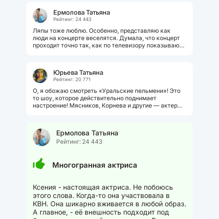
Ермолова Татьяна
Рейтинг: 24 443
Ляпы тоже люблю. Особенно, представляю как
люди на концерте веселятся. Думала, что концерт
проходит точно так, как по телевизору показывают.
А оно вон что, - всякое случается....
Юрьева Татьяна
Рейтинг: 20 771
О, я обожаю смотреть «Уральские пельмени»! Это
то шоу, которое действительно поднимает
настроение! Мясников, Корнева и другие — актеры
от Бога! Бабушки — это...
Ермолова Татьяна
Рейтинг: 24 443
Многогранная актриса
Ксения - настоящая актриса. Не побоюсь
этого слова. Когда-то она участвовала в
КВН. Она шикарно вживается в любой образ.
А главное, - её внешность подходит под