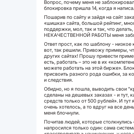
Вопрос, почему меня не заблокировали
блокировка пришла 14, когда я написа
Пошарив по сайту и зайдя на сайт зака
«шишка» сайта, большой рейтинг, мног
поддержки, мол, так и так, что делат
НЕКАЧЕСТВЕННОЙ РАБОТЫ меня забл
Ответ прост, как по шаблону - низкое 
вот, так решили. Привожу примеры, чт
других сайтах! Прошу привести пример
есть, работать – это не в их «компете
можете работать на этой бирже». Бло
присвоить разного рода ошибки, за к
и следствия.
Обидно, но я пошла, выводить свои "
сделаны на дешевых заказах - и тут, 
средств только от 500 рублей». И тут
очень хотелось, а то вдруг на все ден
меня блочнули.
Почитав людей, которые столкнулись
напросился только один: сама систем
«расстреливать» начинающих, у кого н