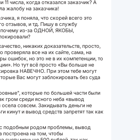
 11 числа, когда отказался заказчик? А
ла жалобу на заказчика!
зчика, я поняла, что скорей всего это
о отзывов, и тд. Пишу в службу
ь, почему из-за ОДНОЙ, ЯКОБЫ,
окировали?
качество, никаких доказательств, просто,
о проверяла все на их сайте, сама, на
ы ошибок, но это не в их компетенции, то
нции». Но тут всё просто «Вы больше не
кировка НАВЕЧНО. При этом тебе могут
оторые Вас могут заблокировать без суда
кровные", которые по большей части были
как гром среди ясного неба «вывод
 я осела совсем. Закидывать деньги не
ьги кинут и вывод средств запретят так как
 с подобным родом проблемы, вывод
а построена на том, чтобы
а счету меньше 500 рублей, так как