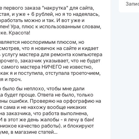
Запи
 первого заказа "накрутка" для сайта,
ая, и уже + 6 рублей, но я то надеялась,
оработать можно и так. И вот уже и
лен! Ура, плюс к использованным словам,
ке. Красота!
 является неоспоримым плюсом, но
мотрев, что я новичок на сайте и кидает
ь услугу мастера для ремонта компьютера
прочего, заказчик указывает, что не будет
о самого мастера НИЧЕГО не известно,
как я и поступила, отступала троеточием,
я и проч.
о было бы неплохо, чтобы мне дали
 будет проще. Ответа не было, только
щены ошибки. Проверяю на орфографию на
ая сама и не нахожу вообще никаких
а заказчика, что работа выполнена,
И в этот же день жалобы - я лечу в бан!
низкое качество работы). и блокируют
ме, в магазине статей...