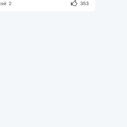
сей 2
353