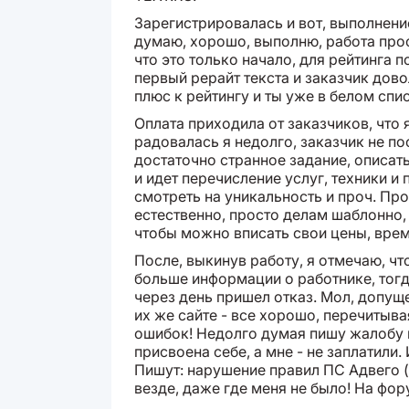
Зарегистрировалась и вот, выполнение
думаю, хорошо, выполню, работа прост
что это только начало, для рейтинга п
первый рерайт текста и заказчик дово
плюс к рейтингу и ты уже в белом спис
Оплата приходила от заказчиков, что
радовалась я недолго, заказчик не пос
достаточно странное задание, описат
и идет перечисление услуг, техники и 
смотреть на уникальность и проч. Пр
естественно, просто делам шаблонно, 
чтобы можно вписать свои цены, врем
После, выкинув работу, я отмечаю, чт
больше информации о работнике, тогда
через день пришел отказ. Мол, допу
их же сайте - все хорошо, перечитыв
ошибок! Недолго думая пишу жалобу н
присвоена себе, а мне - не заплатили. 
Пишут: нарушение правил ПС Адвего (
везде, даже где меня не было! На фору