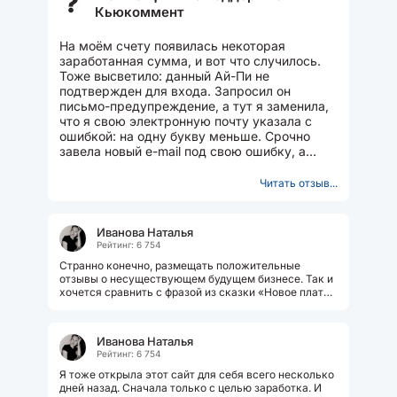
?
Кьюкоммент
На моём счету появилась некоторая
заработанная сумма, и вот что случилось.
Тоже высветило: данный Ай-Пи не
подтвержден для входа. Запросил он
письмо-предупреждение, а тут я заменила,
что я свою электронную почту указала с
ошибкой: на одну букву меньше. Срочно
завела новый e-mail под свою ошибку, а
письмо-то не приходит уже! Я тогда
отключила...
Читать отзыв...
Иванова Наталья
Рейтинг: 6 754
Странно конечно, размещать положительные
отзывы о несуществующем будущем бизнесе. Так и
хочется сравнить с фразой из сказки «Новое платье
короля» Г.Х.Андерсена:...
Иванова Наталья
Рейтинг: 6 754
Я тоже открыла этот сайт для себя всего несколько
дней назад. Сначала только с целью заработка. И