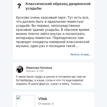
Классический образец дворянской
?
усадьбы
Кусково очень красивый парк. Тут есть все,
что должно быть в идеальном поместье/
усадьбе. Во-первых, непосредственно
красивое здание усадьбы. В обычное время
можно платно зайти внутрь и посмотреть
интерьеры поместья. Переодически там
проводят концерты камерной классической
музыки, один раз я посещала такой
концерт. Еще мне...
Читать отзыв...
Иванова Наталья
Рейтинг: 6 754
У меня были труды в школе и готовили мы там не
бутерброды, а каши, супы и что-то еще варили/
жарили. И шили фартук, халат и юбку. Только
готовить к тому времени я уже умела...
Vitek
Отзывов: 5