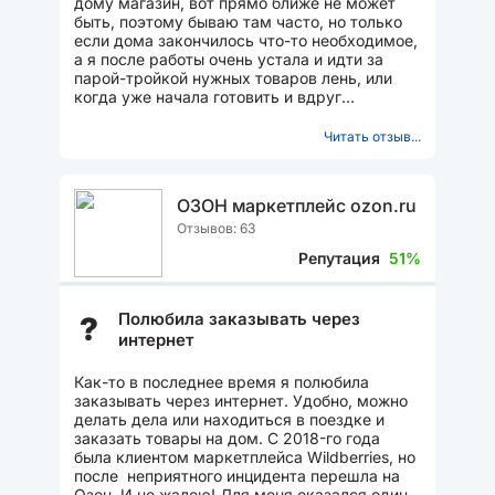
дому магазин, вот прямо ближе не может
быть, поэтому бываю там часто, но только
если дома закончилось что-то необходимое,
а я после работы очень устала и идти за
парой-тройкой нужных товаров лень, или
когда уже начала готовить и вдруг
обнаружила нехватку какого-то...
Читать отзыв...
ОЗОН маркетплейс ozon.ru
Отзывов: 63
Репутация
51%
Полюбила заказывать через
?
интернет
Как-то в последнее время я полюбила
заказывать через интернет. Удобно, можно
делать дела или находиться в поездке и
заказать товары на дом. С 2018-го года
была клиентом маркетплейса Wildberries, но
после неприятного инцидента перешла на
Озон. И не жалею! Для меня оказался один