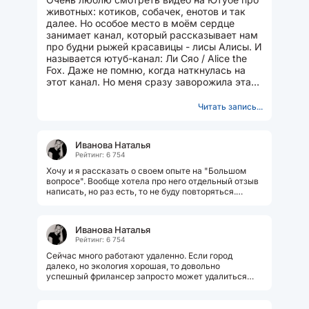
животных: котиков, собачек, енотов и так
далее. Но особое место в моём сердце
занимает канал, который рассказывает нам
про будни рыжей красавицы - лисы Алисы. И
называется ютуб-канал: Ли Сяо / Alice the
Fox. Даже не помню, когда наткнулась на
этот канал. Но меня сразу заворожила эта
рыжая красавица....
Читать запись...
Иванова Наталья
Рейтинг: 6 754
Хочу и я рассказать о своем опыте на "Большом
вопросе". Вообще хотела про него отдельный отзыв
написать, но раз есть, то не буду повторяться.
Зарегистрировалась в мае...
Иванова Наталья
Рейтинг: 6 754
Сейчас много работают удаленно. Если город
далеко, но экология хорошая, то довольно
успешный фрилансер запросто может удалиться
куда нибудь в малый город. Я вот очень...