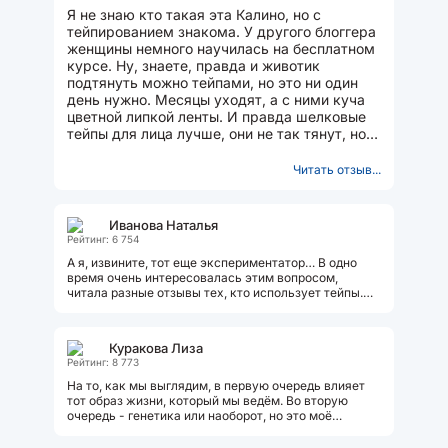
Я не знаю кто такая эта Калино, но с
тейпированием знакома. У другого блоггера
женщины немного научилась на бесплатном
курсе. Ну, знаете, правда и животик
подтянуть можно тейпами, но это ни один
день нужно. Месяцы уходят, а с ними куча
цветной липкой ленты. И правда шелковые
тейпы для лица лучше, они не так тянут, но
работают мягко и...
Читать отзыв...
Иванова Наталья
Рейтинг: 6 754
А я, извините, тот еще экспериментатор… В одно
время очень интересовалась этим вопросом,
читала разные отзывы тех, кто использует тейпы.
Потом приобрела на Вайлдберриз...
Куракова Лиза
Рейтинг: 8 773
На то, как мы выглядим, в первую очередь влияет
тот образ жизни, который мы ведём. Во вторую
очередь - генетика или наоборот, но это моё
субъективное мнение. Хочу привести...