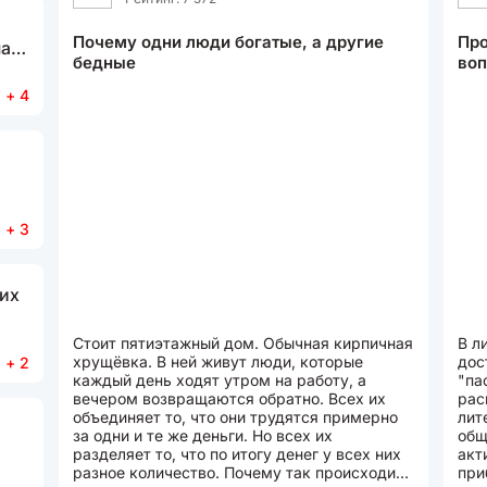
Почему одни люди богатые, а другие
Про
ла
бедные
во
+ 4
х к
х
+ 3
их
Стоит пятиэтажный дом. Обычная кирпичная
В л
хрущёвка. В ней живут люди, которые
дос
+ 2
каждый день ходят утром на работу, а
"па
вечером возвращаются обратно. Всех их
рас
объединяет то, что они трудятся примерно
лит
за одни и те же деньги. Но всех их
общ
разделяет то, что по итогу денег у всех них
акт
разное количество. Почему так происходит?
при