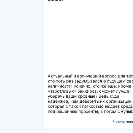
Актуальный и волнующий вопрос для тех
кто хоть раз задумывался о будущем св
наличности! Конечно, кто же еще, кроме
«заботливых» банкиров, сможет лучше
уберечь ваши кровные? Ведь куда
надежнее, чем доверить их организации,
которая с такой легкостью выдает кред
под бешенные проценты, а потом с «улы
на лице» забирает...
Читать запи