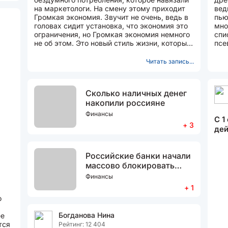
на маркетологи. На смену этому приходит
вед
Громкая экономия. Звучит не очень, ведь в
пью
головах сидит установка, что экономия это
мно
ограничения, но Громкая экономия немного
спи
не об этом. Это новый стиль жизни, который
псе
предполагает...
сво
Читать запись...
Сколько наличных денег
накопили россияне
Финансы
С 1
+ 3
дей
Российские банки начали
массово блокировать
переводы на крупные
Финансы
суммы
+ 1
о
Богданова Нина
ее
тся
Рейтинг: 12 404