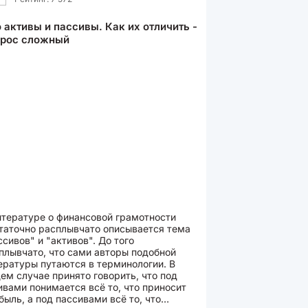
 активы и пассивы. Как их отличить -
прос сложный
итературе о финансовой грамотности
таточно расплывчато описывается тема
ссивов" и "активов". До того
плывчато, что сами авторы подобной
ературы путаются в терминологии. В
ем случае принято говорить, что под
ивами понимается всё то, что приносит
быль, а под пассивами всё то, что