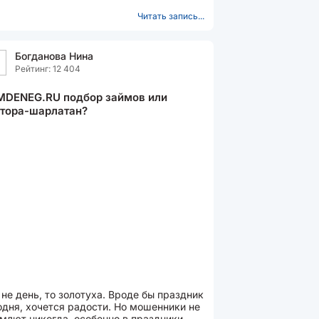
носит расход. В целом это...
Читать запись...
Богданова Нина
Рейтинг: 12 404
MDENEG.RU подбор займов или
тора-шарлатан?
 не день, то золотуха. Вроде бы праздник
одня, хочется радости. Но мошенники не
млют никогда, особенно в праздники,