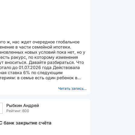
что ж, нас ждет очередное глобальное
енение в части семейной ипотеки.
ановленных новых условий пока нет, но у
 есть ракурс, по которому изменения
ут вноситься. Давайте разбираться. Что
отало до 01.07.2026 года Действовала
ная ставка 6% по следующим
 семье есть один ребенок в
расте до 6 лет включительно...
Читать запись...
Рыбкин Андрей
Рейтинг: 600
 банк закрытие счёта