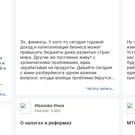
Эх, финансы. У кого-то сегодня годовой
Ну 
доход и капитализация бизнеса может
изм
превысить бюджеты даже развитых стран
Уст
мира. Другие же постоянно живут с
нас
их
хроническими проблемами, едва
буд
 и
зарабатывая на продукты. Давайте сегодня
раб
й и
с вами разберёмся в одном важном
еди
вопросе: откуда вообще проблемы берутся и
критериям: в
как их избежать в будущем? Итак...
воз
Читать запись...
сь...
Иванова Инна
Рейтинг: 3 483
О налогах и реформах
МТС