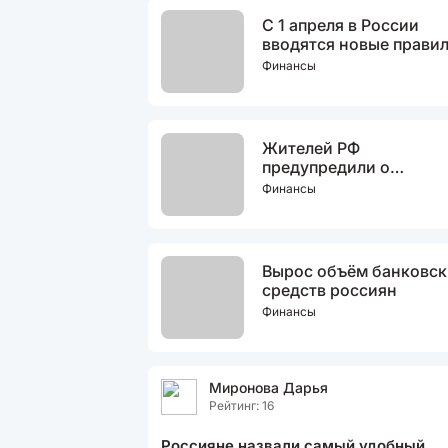
С 1 апреля в России
вводятся новые прави
перевода денежных
Финансы
средств
Жителей РФ
предупредили о
действиях, приводящи
Финансы
блокировке банковски
карт
Вырос объём банковск
средств россиян
Финансы
Миронова Дарья
Рейтинг: 16
Россияне назвали самый удобный