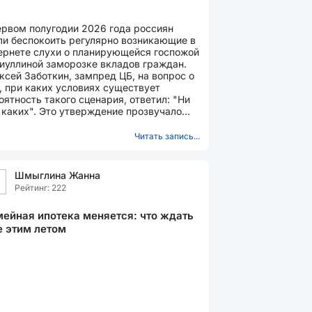
ервом полугодии 2026 года россиян
ли беспокоить регулярно возникающие в
ернете слухи о планирующейся госпожой
иуллиной заморозке вкладов граждан.
ксей Заботкин, зампред ЦБ, на вопрос о
, при каких условиях существует
оятность такого сценария, ответил: "Ни
 каких". Это утверждение прозвучало
 слушателей...
Читать запись...
Шмыглина Жанна
Рейтинг: 222
ейная ипотека меняется: что ждать
 этим летом