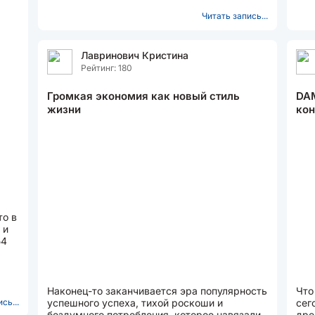
Дело в том, что количество...
при
Читать запись...
Лавринович Кристина
Рейтинг: 180
Громкая экономия как новый стиль
DA
жизни
кон
то в
 и
54
...
Наконец-то заканчивается эра популярность
Что
сь...
успешного успеха, тихой роскоши и
сег
бездумного потребления, которое навязали
дре