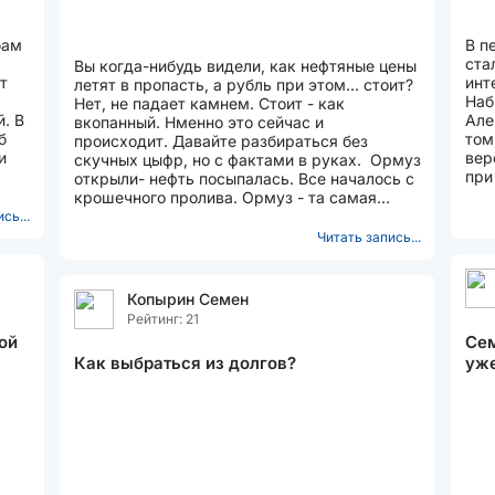
бам
В п
ста
Вы когда-нибудь видели, как нефтяные цены
т
инт
летят в пропасть, а рубль при этом... стоит?
Наб
Нет, не падает камнем. Стоит - как
. В
Але
вкопанный. Нменно это сейчас и
б
том
происходит. Давайте разбираться без
вер
скучных цыфр, но с фактами в руках. Ормуз
при
открыли- нефть посыпалась. Все началось с
для
крошечного пролива. Ормуз - та самая
"бутылочная горловина"...
сь...
Читать запись...
Копырин Семен
Рейтинг: 21
ой
Сем
Как выбраться из долгов?
уже