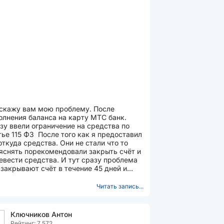
скажу вам мою проблему. После
олнения баланса на карту МТС банк.
зу ввели ограничение на средства по
тье 115 ФЗ После того как я предоставил
откуда средства. Они не стали что то
яснять порекомендовали закрыть счёт и
евести средства. И тут сразу проблема
 закрывают счёт в течение 45 дней и
о приехать к...
Читать запись...
Ключников Антон
Рейтинг: 7 572