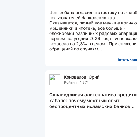
Центробанк огласил статистику по жало
пользователей банковских карт.
Оказывается, людей все меньше волную
мошенники и ипотека, все больше -
блокировки различных рядовых операций
первом полугодии 2026 года число жало
возросло на 2,3% в целом. При снижении
обращений по случаям
кибермошенничества и отказам в
предоставлении...
Читать запи
Коновалов Юрий
Рейтинг: 1 574
Справедливая альтернатива кредитн
кабале: почему честный опыт
беспроцентных исламских банков
заставляет задуматься о реформе
финансовой системы