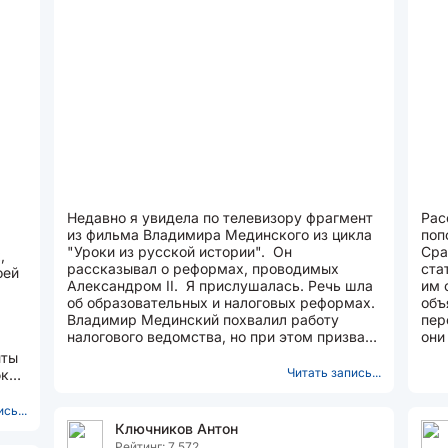
Недавно я увидела по телевизору фрагмент
Рас
из фильма Владимира Мединского из цикла
поп
"Уроки из русской истории". Он
Сра
,
рассказывал о реформах, проводимых
ста
оей
Александром II. Я прислушалась. Речь шла
им 
об образовательных и налоговых реформах.
объ
Владимир Мединский похвалил работу
пер
налогового ведомства, но при этом призвал
они
депутатов в Государственной...
над
иты
Читать запись...
бкой
сь...
Ключников Антон
Рейтинг: 7 572