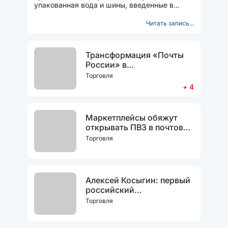
упакованная вода и шины, введенные в
оборот после 1 сентября 2025 года. При
сканировании...
Читать запись...
Трансформация «Почты
России» в
государственный
Торговля
маркетплейс
+ 4
Маркетплейсы обяжут
открывать ПВЗ в почтовых
отделениях
Торговля
Алексей Косыгин: первый
российский
крупнотоннажный
Торговля
газовоз