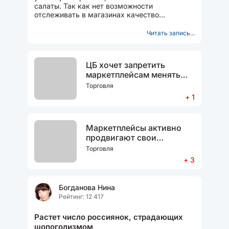
салаты. Так как нет возможности
отслеживать в магазинах качество
приготовленных продуктов и условия их
приготовления...
Читать запись...
ЦБ хочет запретить
маркетплейсам менять
цену товара в
Торговля
зависимости от способа
+ 1
оплаты
Маркетплейсы активно
продвигают свои
банковские услуги
Торговля
+ 3
Богданова Нина
Рейтинг: 12 417
Растет число россиянок, страдающих
шопоголизмом