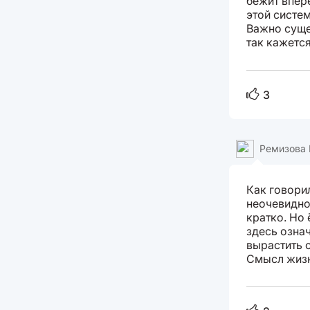
бежит впере
этой систе
Важно суще
так кажется
3
Ремизова
Как говори
неочевидно
кратко. Но 
здесь означ
вырастить с
Смысл жизн