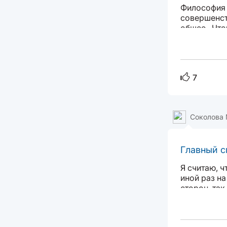
Философия 
совершенств
общее. Что
ощутимыми ц
7
Соколова
Главный 
Я считаю, 
иной раз на
сторон, та
никакого с
котором мы