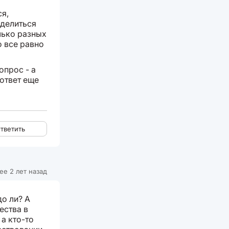
ся,
 делиться
лько разных
о все равно
опрос - а
 ответ еще
тветить
ее 2 лет назад
о ли? А
ества в
 а кто-то