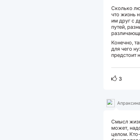
Сколько лю
что жизнь н
им друг с 
путей, разн
различающи
Конечно, та
для чего ну
предстоит н
3
Апраксина
Смысл жизн
может, над
целом. Кто-