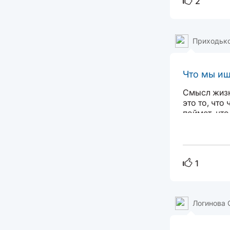
2
Приходьк
Что мы ищ
Смысл жизни
это то, что
поймет, что
своего гнез
1
Логинова 