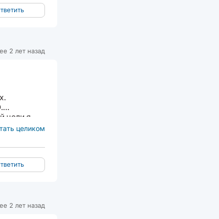
тветить
ее 2 лет назад
х.
.
й цели я
енял...
тать целиком
тветить
ее 2 лет назад