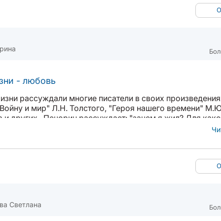
О
рина
Бол
зни - любовь
изни рассуждали многие писатели в своих произведения
Войну и мир" Л.Н. Толстого, "Героя нашего времени" М.Ю
 и других. Печорин рассуждает: "зачем я жил? Для како
.было мне назначение высокое." И горько сетует, что разм
Чи
О
ва Светлана
Бол