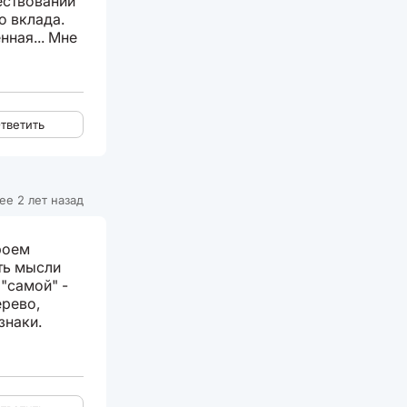
ествовании
о вклада.
нная... Мне
тветить
ее 2 лет назад
роем
ть мысли
 "самой" -
ерево,
знаки.