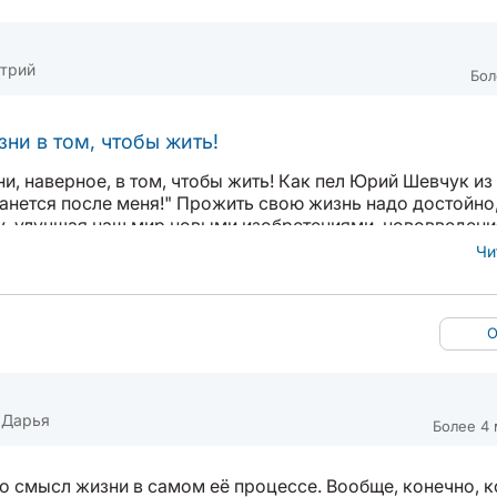
трий
Бол
ни в том, чтобы жить!
и, наверное, в том, чтобы жить! Как пел Юрий Шевчук из
танется после меня!" Прожить свою жизнь надо достойно,
у, улучшая наш мир новыми изобретениями, нововведени
ружающий мир. Если вы, придя в лес с компанией, не ост
Чи
О
 Дарья
Более 4 
то смысл жизни в самом её процессе. Вообще, конечно, 