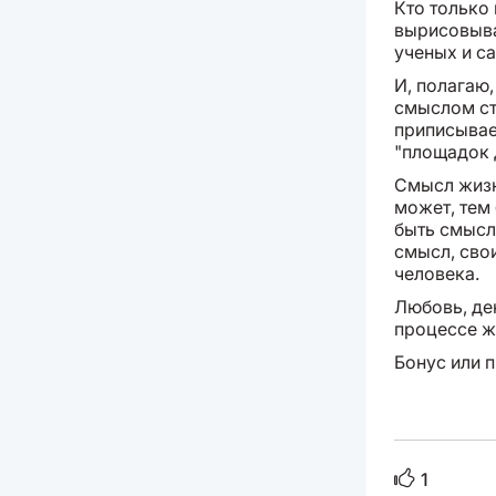
Кто только 
вырисовыва
ученых и са
И, полагаю,
смыслом ста
приписывает
"площадок 
Смысл жизн
может, тем 
быть смысло
смысл, сво
человека.
Любовь, ден
процессе ж
Бонус или п
1