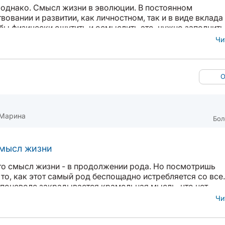
однако. Смысл жизни в эволюции. В постоянном
овании и развитии, как личностном, так и в виде вклада
бы физически ощутить и осмыслить это, нужно заполнить
елями и задачами. У каждого свой путь, свой вектор раз
Чи
О
 Марина
Бол
смысл жизни
что смысл жизни - в продолжении рода. Но посмотришь
 то, как этот самый род беспощадно истребляется со все
к поневоле закрадывается крамольная мысль, что нет
мысла в жизни. Есть небольшой отрезок времени, в
Чи
 рождаемся, живем...