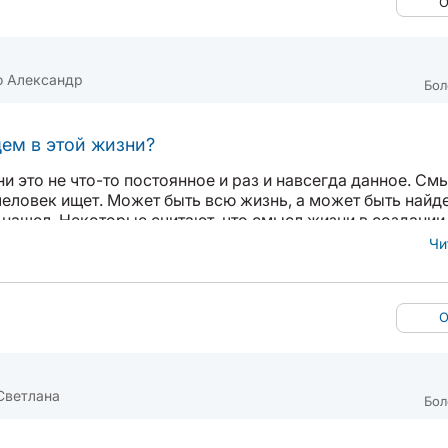
О
о Александр
Бол
ем в этой жизни?
 это не что-то постоянное и раз и навсегда данное. См
 человек ищет. Может быть всю жизнь, а может быть найде
 нашел. Некоторые считают, что смысл жизни в создании 
да некоторого благополучия: квартира, машина...
Чи
О
Светлана
Бол