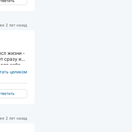
тветить
ее 2 лет назад
ысл жизни -
т сразу и
для себя,
тать целиком
тветить
ее 2 лет назад