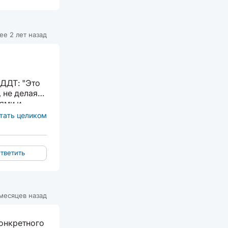
ее 2 лет назад
 ДДТ: "Это
 не делая
ями и
авляете...
тать целиком
тветить
месяцев назад
конкретного