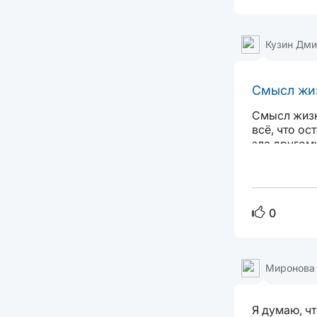
Кузин Дми
Смысл жиз
Смысл жизн
всё, что ос
зла другом
сохраняя ок
0
Миронова
Я думаю, ч