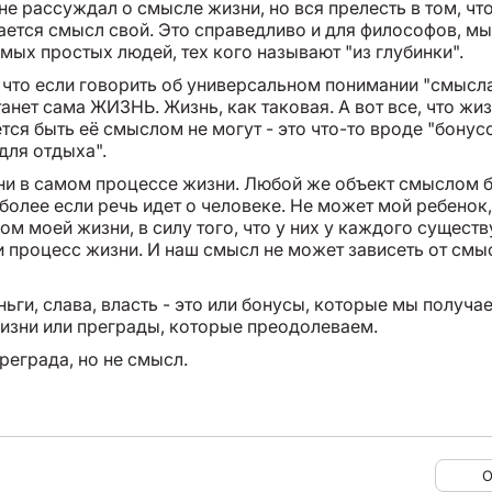
не рассуждал о смысле жизни, но вся прелесть в том, чт
ется смысл свой. Это справедливо и для философов, мы
мых простых людей, тех кого называют "из глубинки".
 что если говорить об универсальном понимании "смысла
нет сама ЖИЗНЬ. Жизнь, как таковая. А вот все, что жи
ся быть её смыслом не могут - это что-то вроде "бонус
для отдыха".
и в самом процессе жизни. Любой же объект смыслом б
более если речь идет о человеке. Не может мой ребенок,
м моей жизни, в силу того, что у них у каждого существ
и процесс жизни. И наш смысл не может зависеть от смы
ьги, слава, власть - это или бонусы, которые мы получа
изни или преграды, которые преодолеваем.
реграда, но не смысл.
О