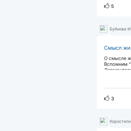
5
Бубнова И
Смысл жи
О смысле ж
Вспомним "
Лермонтова
родился? ..
3
Коростеле