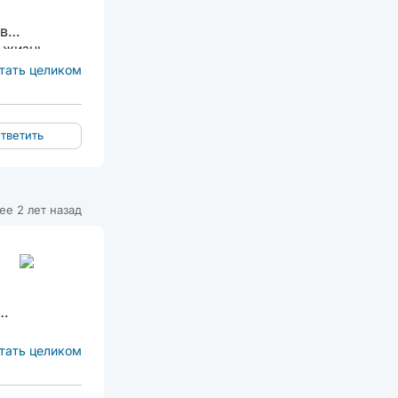
 в
 жизнь
вития....
тать целиком
тветить
ее 2 лет назад
х
тать целиком