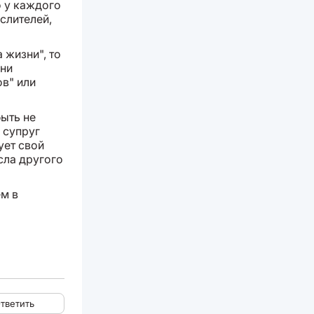
о у каждого
слителей,
 жизни", то
зни
ов" или
ыть не
 супруг
ует свой
сла другого
ем в
тветить