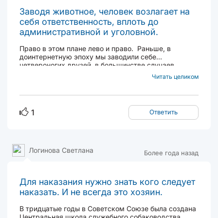
Заводя животное, человек возлагает на
себя ответственность, вплоть до
административной и уголовной.
Право в этом плане лево и право. Раньше, в
доинтернетную эпоху мы заводили себе
четвероногих друзей, в большинстве случаев,
выбирая по внешним признакам, ну или глядя кино,
Читать целиком
или у друзей/знакомых такая же. Ныне, когда весь
мир в твоих руках (я про смартфон с доступом в
интернет)...
1
Ответить
Логинова Светлана
Более года назад
Для наказания нужно знать кого следует
наказать. И не всегда это хозяин.
В тридцатые годы в Советском Союзе была создана
Центральная школа служебного собаководства.