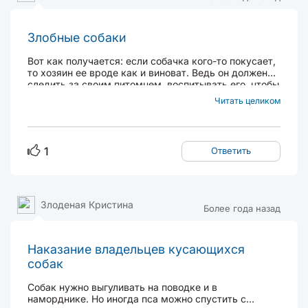
Злобные собаки
Вот как получается: если собачка кого-то покусает,
то хозяин ее вроде как и виноват. Ведь он должен
следить за своим питомцем, воспитывать его, чтобы
тот людей не обижал. Но вот доказать, что собачка
Читать целиком
именно этого хозяина укусила, почти невозможно.
Суды наши требуют, чтобы...
1
Ответить
Злоденая Кристина
Более года назад
Наказание владельцев кусающихся
собак
Собак нужно выгуливать на поводке и в
наморднике. Но иногда пса можно спустить с