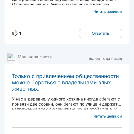
Отделения школы были практически в каждом
крупном городе СССР. Школа занималась как
Читать целиком
разведением и дрессурой служебных собак, так и
готовила специалистов — кинологов и
ветеринаров...
1
Ответить
Мальцева Настя
Более года назад
Только с привлечением общественности
можно бороться с владельцами злых
животных.
У нас в деревне, у одного хозяина иногда сбегают с
привязи две собаки, они бегают по улице и держат в
напряжении всех людей живущих на этой улице. И
пока в общем чате не появляется информация что
Читать целиком
мол будьте осторожны, по улице носятся злые
собаки, хозяин этих собак никак не реагирует....