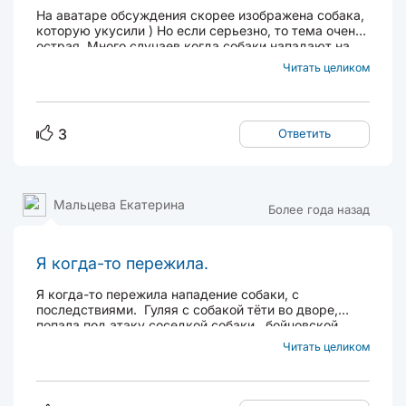
На аватаре обсуждения скорее изображена собака,
которую укусили ) Но если серьезно, то тема очень
острая. Много случаев когда собаки нападают на
детей, причем с глубокими последствиями. По
Читать целиком
этому поводу задумывался, что если собака
покусала к примеру моего ребенка. В порыве...
3
Ответить
Мальцева Екатерина
Более года назад
Я когда-то пережила.
Я когда-то пережила нападение собаки, с
последствиями. Гуляя с собакой тёти во дворе,
попала под атаку соседкой собаки, бойцовской
породы. Без поводка, но в ошейнике. Сложно
Читать целиком
сказать, что ей не понравилось, но она, когда я
проходила мимо, бросилась, и укусила...