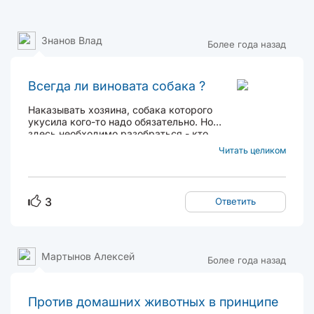
Знанов Влад
Более года назад
Всегда ли виновата собака ?
Наказывать хозяина, собака которого
укусила кого-то надо обязательно. Но
здесь необходимо разобраться - кто
виноват? Иногда ни собака, ни хозяин , в
Читать целиком
принципе , не виноваты. Есть такие
люди, которые любят подразнить
собаку, особенно когда они в нетрезвом
виде. Фактически они ...
3
Ответить
Мартынов Алексей
Более года назад
Против домашних животных в принципе